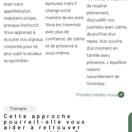
épreuves mais il
lever sans
de respirer
change votre
appréhension
pleinement,
manière de les vivre.
redevient simple,
d’accueillir vos
Vous les traversez
presque instinctif.
journées avec calme,
avec plus de
Vous apprenez à
de profiter d’un
confiance, de calme
écouter vos signaux
repas, d’un sourire,
et de présence à
corporels pour ne
d’un moment en
vous-même.
plus subir la douleur
famille avec
au quotidien.
présence. L’équilibre
revient
naturellement de
l’intérieur.
Prendez rendez-vous
Thérapie
Cette approche
pourrait-elle vous
aider à retrouver