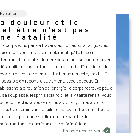
Évolution
a douleur et le
al être n’est pas
ne fatalité
re corps vous parle à travers les douleurs, la fatigue, les
nsions… Il vous montre simplement qu’il a besoin
ttention et d’écoute. Derrière ces signes se cache souvent
déséquilibre plus profond — un trop-plein d’émotions, de
ess, ou de charge mentale. La bonne nouvelle, c’est qu’il
 possible d’y répondre autrement, avec douceur. En
ablissant la circulation de l’énergie, le corps retrouve peu à
 sa souplesse, l’esprit s’éclaircit, et la vitalité renaît. Vous
us reconnectez à vous-même, à votre rythme, à votre
ffle. Ce chemin vers l’équilibre est avant tout un retour à
re nature profonde : celle d’un être capable de
nsformation, de guérison et de paix intérieure
Prendre rendez-vous