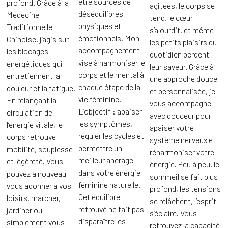
être sources de
profond. Grâce à la
agitées, le corps se
déséquilibres
Médecine
tend, le cœur
physiques et
Traditionnelle
s’alourdit, et même
émotionnels. Mon
Chinoise, j’agis sur
les petits plaisirs du
accompagnement
les blocages
quotidien perdent
vise à harmoniser le
énergétiques qui
leur saveur. Grâce à
corps et le mental à
entretiennent la
une approche douce
chaque étape de la
douleur et la fatigue.
et personnalisée, je
vie féminine.
En relançant la
vous accompagne
L’objectif : apaiser
circulation de
avec douceur pour
les symptômes,
l’énergie vitale, le
apaiser votre
réguler les cycles et
corps retrouve
système nerveux et
permettre un
mobilité, souplesse
réharmoniser votre
meilleur ancrage
et légèreté. Vous
énergie. Peu à peu, le
dans votre énergie
pouvez à nouveau
sommeil se fait plus
féminine naturelle.
vous adonner à vos
profond, les tensions
Cet équilibre
loisirs, marcher,
se relâchent, l’esprit
retrouvé ne fait pas
jardiner ou
s’éclaire. Vous
disparaître les
simplement vous
retrouvez la capacité