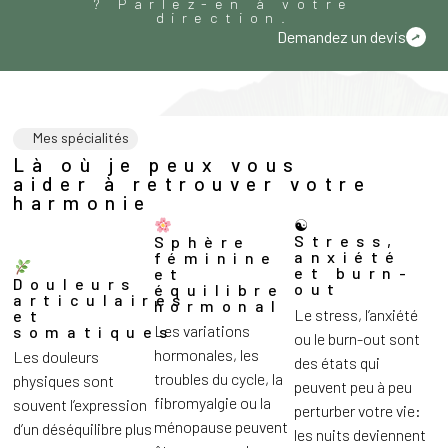
? Parlez-en à votre
direction.
Demandez un devis
Mes spécialités
Là où je peux vous
aider à retrouver votre
harmonie
☯
Stress,
Sphère
anxiété
féminine
et burn-
et
Douleurs
out
équilibre
articulaires
hormonal
Le stress, l’anxiété
et
Les variations
somatiques
ou le burn-out sont
hormonales, les
Les douleurs
des états qui
troubles du cycle, la
physiques sont
peuvent peu à peu
fibromyalgie ou la
souvent l’expression
perturber votre vie:
ménopause peuvent
d’un déséquilibre plus
les nuits deviennent